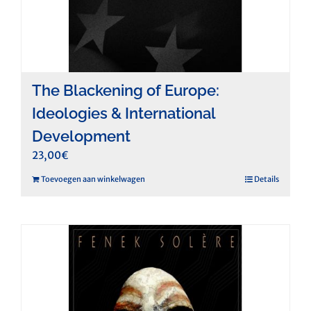
The Blackening of Europe:
Ideologies & International
Development
23,00
€
Toevoegen aan winkelwagen
Details