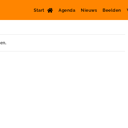
Start
Agenda
Nieuws
Beelden
oen.