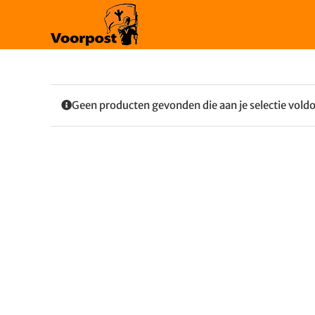
Ga
naar
inhoud
Geen producten gevonden die aan je selectie vold