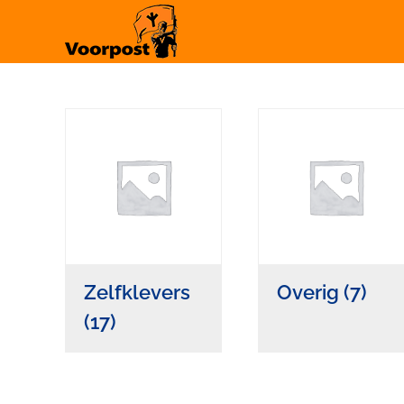
Ga
naar
inhoud
Zelfklevers
Overig
(7)
(17)