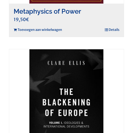
Metaphysics of Power
19,50
€
Toevoegen aan winkelwagen
Details