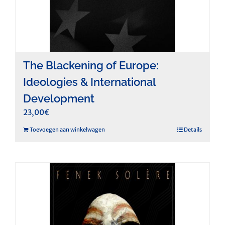
The Blackening of Europe:
Ideologies & International
Development
23,00
€
Toevoegen aan winkelwagen
Details