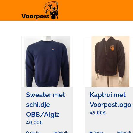
Ga
naar
inhoud
Sweater met
Kaptrui met
schildje
Voorpostlogo
45,00
€
OBB/Algiz
40,00
€
Opties
Details
Opties
Details