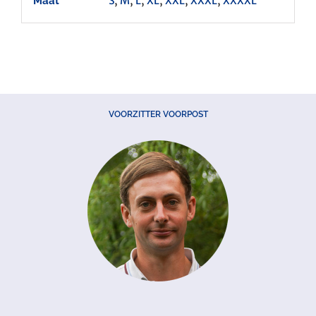
S
,
M
,
L
,
XL
,
XXL
,
XXXL
,
XXXXL
Maat
VOORZITTER VOORPOST