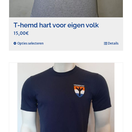
T-hemd hart voor eigen volk
15,00
€
Dit
Opties selecteren
Details
product
heeft
meerdere
variaties.
Deze
optie
kan
gekozen
worden
op
de
productpagina