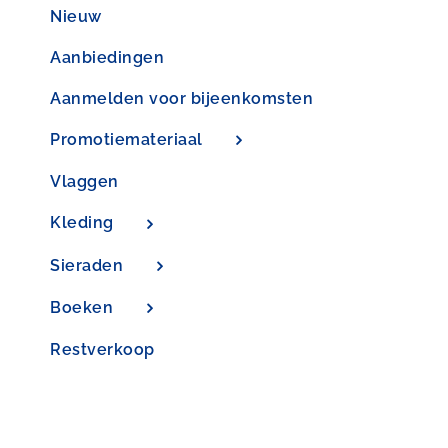
op
Nieuw
de
productpagina
Aanbiedingen
Aanmelden voor bijeenkomsten
Promotiemateriaal
Vlaggen
Kleding
Sieraden
Boeken
Restverkoop