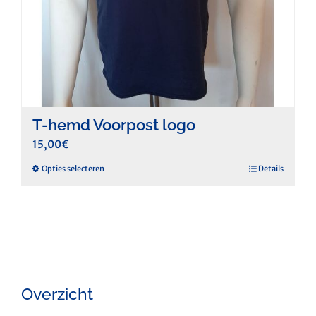
T-hemd Voorpost logo
15,00
€
Dit
Opties selecteren
Details
product
heeft
meerdere
variaties.
Deze
optie
kan
Overzicht
gekozen
worden