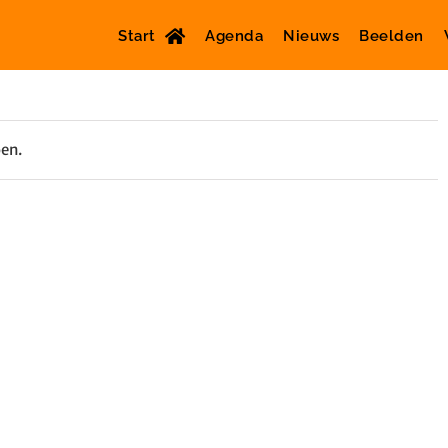
Start
Agenda
Nieuws
Beelden
oen.