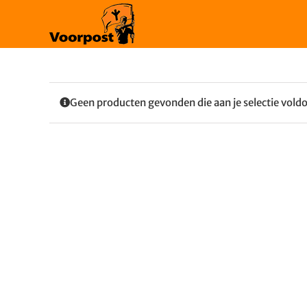
Ga
naar
inhoud
Geen producten gevonden die aan je selectie vold