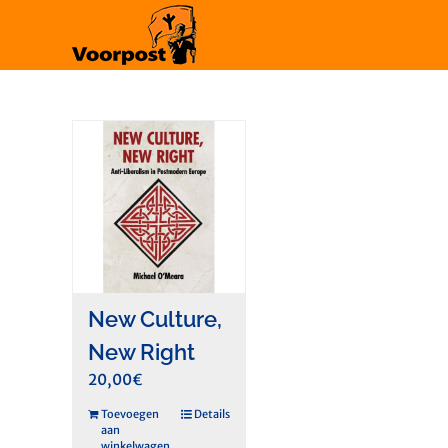
Ga
naar
inhoud
New Culture,
New Right
20,00
€
Toevoegen
Details
aan
winkelwagen