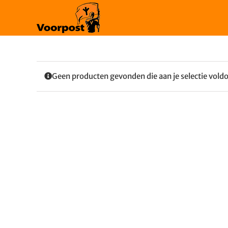
Ga
naar
inhoud
Geen producten gevonden die aan je selectie vold