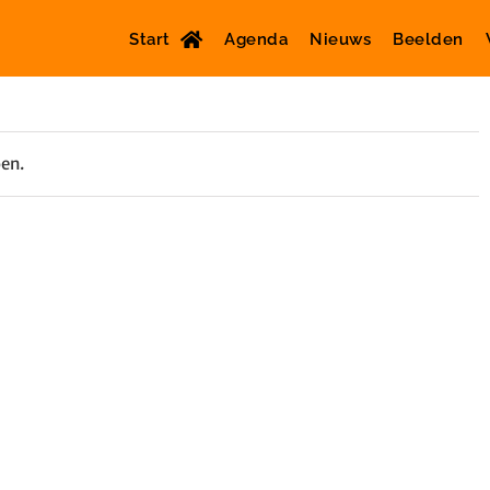
Start
Agenda
Nieuws
Beelden
oen.