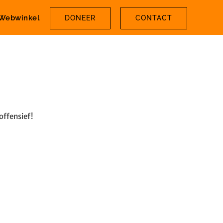
Webwinkel
DONEER
CONTACT
offensief!