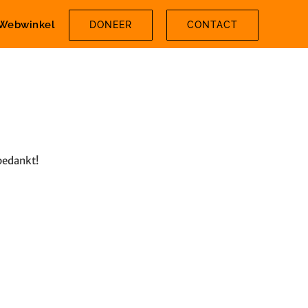
Webwinkel
DONEER
CONTACT
bedankt!