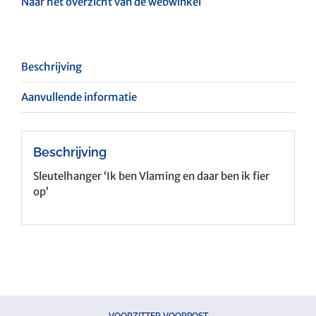
daar
Naar het overzicht van de webwinkel
ben
ik
fier
op'
Beschrijving
aantal
Aanvullende informatie
Beschrijving
Sleutelhanger ‘Ik ben Vlaming en daar ben ik fier
op’